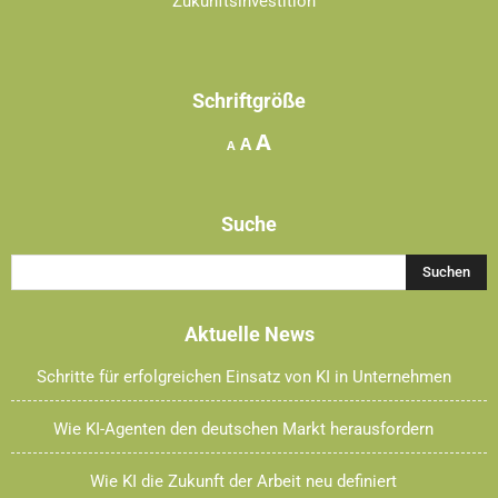
Zukunftsinvestition
Schriftgröße
Increase
A
Reset
Decrease
A
A
font
font
font
size.
size.
size.
Suche
Aktuelle News
Schritte für erfolgreichen Einsatz von KI in Unternehmen
Wie KI-Agenten den deutschen Markt herausfordern
Wie KI die Zukunft der Arbeit neu definiert