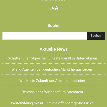
Increase
A
Reset
Decrease
A
A
font
font
font
size.
size.
size.
Suche
Aktuelle News
Schritte für erfolgreichen Einsatz von KI in Unternehmen
Wie KI-Agenten den deutschen Markt herausfordern
Wie KI die Zukunft der Arbeit neu definiert
Deutschlands Wirtschaft im Stresstest
Weiterbildung mit KI – Studie offenbart große Lücke