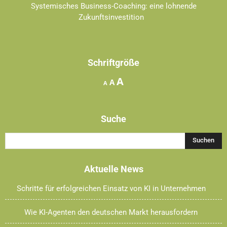
Systemisches Business-Coaching: eine lohnende
Zukunftsinvestition
Schriftgröße
Increase
A
Reset
Decrease
A
A
font
font
font
size.
size.
size.
Suche
Aktuelle News
Schritte für erfolgreichen Einsatz von KI in Unternehmen
Wie KI-Agenten den deutschen Markt herausfordern