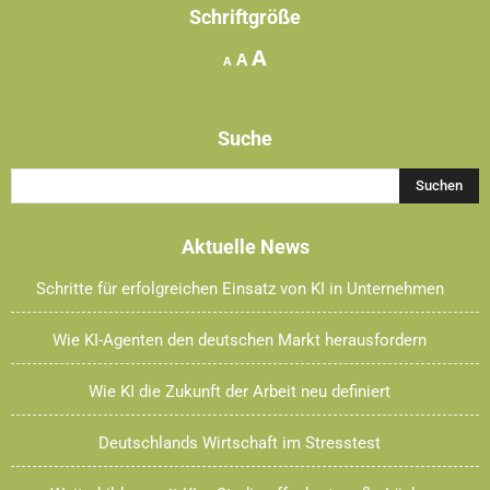
Schriftgröße
Increase
A
Reset
Decrease
A
A
font
font
font
size.
size.
size.
Suche
Aktuelle News
Schritte für erfolgreichen Einsatz von KI in Unternehmen
Wie KI-Agenten den deutschen Markt herausfordern
Wie KI die Zukunft der Arbeit neu definiert
Deutschlands Wirtschaft im Stresstest