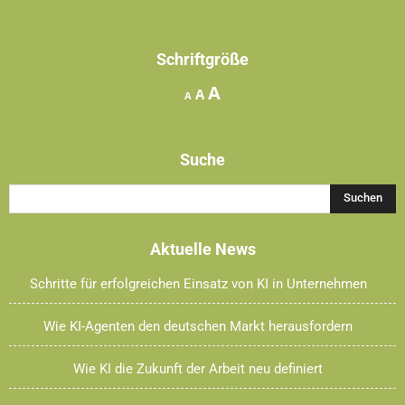
Schriftgröße
Increase
A
Reset
Decrease
A
A
font
font
font
size.
size.
size.
Suche
Aktuelle News
Schritte für erfolgreichen Einsatz von KI in Unternehmen
Wie KI-Agenten den deutschen Markt herausfordern
Wie KI die Zukunft der Arbeit neu definiert