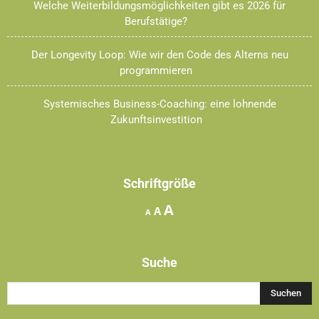
Welche Weiterbildungsmöglichkeiten gibt es 2026 für
Berufstätige?
Der Longevity Loop: Wie wir den Code des Alterns neu
programmieren
Systemisches Business-Coaching: eine lohnende
Zukunftsinvestition
Schriftgröße
Increase
A
Reset
Decrease
A
A
font
font
font
size.
size.
size.
Suche