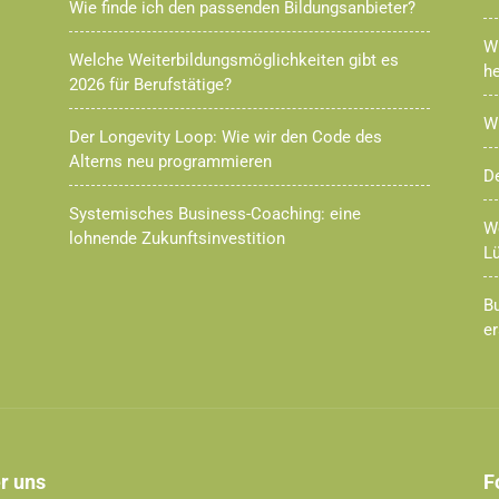
Wie finde ich den passenden Bildungsanbieter?
W
Welche Weiterbildungsmöglichkeiten gibt es
h
2026 für Berufstätige?
Wi
Der Longevity Loop: Wie wir den Code des
Alterns neu programmieren
De
Systemisches Business-Coaching: eine
We
lohnende Zukunftsinvestition
L
Bu
e
r uns
F