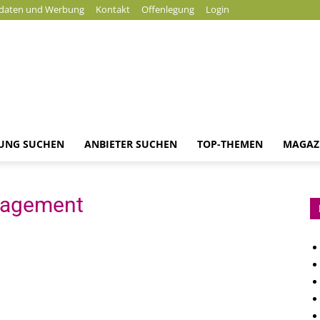
daten und Werbung
Kontakt
Offenlegung
Login
DUNG SUCHEN
ANBIETER SUCHEN
TOP-THEMEN
MAGAZ
Magazin
nagement