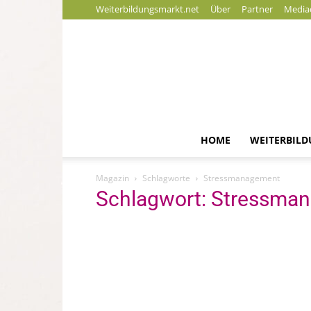
Weiterbildungsmarkt.net
Über
Partner
Media
HOME
WEITERBIL
Magazin
Schlagworte
Stressmanagement
Schlagwort: Stressma